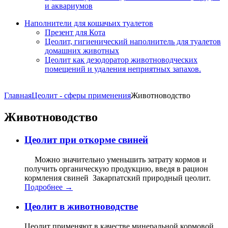
и аквариумов
Наполнители для кошачьих туалетов
Презент для Кота
Цеолит, гигиенический наполнитель для туалетов
домашних животных
Цеолит как дезодоратор животноводческих
помещений и удаления неприятных запахов.
Главная
Цеолит - сферы применения
Животноводство
Животноводство
Цеолит при откорме свиней
Можно значительно уменьшить затрату кормов и
получить органическую продукцию, введя в рацион
кормления свиней Закарпатский природный цеолит.
Подробнее →
Цеолит в животноводстве
Цеолит применяют в качестве минеральной кормовой