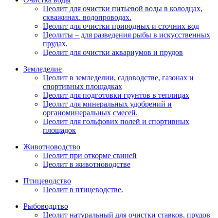
Цеолит для очистки питьевой воды в колодцах,
скважинах. водопроводах.
Цеолит для очистки природных и сточних вод
Цеолиты – для разведения рыбы в искусственных
прудах.
Цеолит для очистки аквариумов и прудов
Земледелие
Цеолит в земледелии, садоводстве, газонах и
спортивных площадках
Цеолит для подготовки грунтов в теплицах
Цеолит для минеральных удобрений и
органоминеральных смесей.
Цеолит для гольфових полей и спортивных
площадок
Животноводство
Цеолит при откорме свиней
Цеолит в животноводстве
Птицеводство
Цеолит в птицеводстве.
Рыбоводцтво
Цеолит натуральный для очистки ставков, прудов