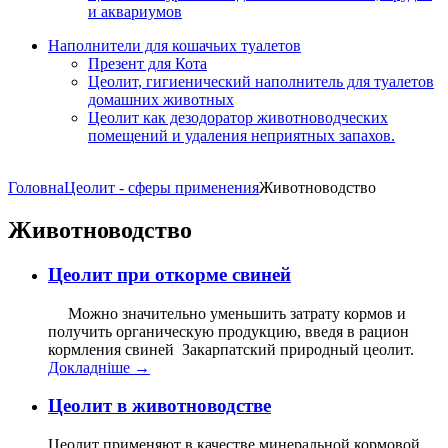
и аквариумов
Наполнители для кошачьих туалетов
Презент для Кота
Цеолит, гигиенический наполнитель для туалетов
домашних животных
Цеолит как дезодоратор животноводческих
помещений и удаления неприятных запахов.
Головна
Цеолит - сферы применения
Животноводство
Животноводство
Цеолит при откорме свиней
Можно значительно уменьшить затрату кормов и
получить органическую продукцию, введя в рацион
кормления свиней Закарпатский природный цеолит.
Докладнiше →
Цеолит в животноводстве
Цеолит применяют в качестве минеральной кормовой