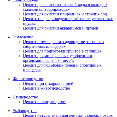
Цеолит для очистки питьевой воды в колодцах,
скважинах. водопроводах.
Цеолит для очистки природных и сточних вод
Цеолиты – для разведения рыбы в искусственных
прудах.
Цеолит для очистки аквариумов и прудов
Земледелие
Цеолит в земледелии, садоводстве, газонах и
спортивных площадках
Цеолит для подготовки грунтов в теплицах
Цеолит для минеральных удобрений и
органоминеральных смесей.
Цеолит для гольфових полей и спортивных
площадок
Животноводство
Цеолит при откорме свиней
Цеолит в животноводстве
Птицеводство
Цеолит в птицеводстве.
Рыбоводцтво
Цеолит натуральный для очистки ставков, прудов