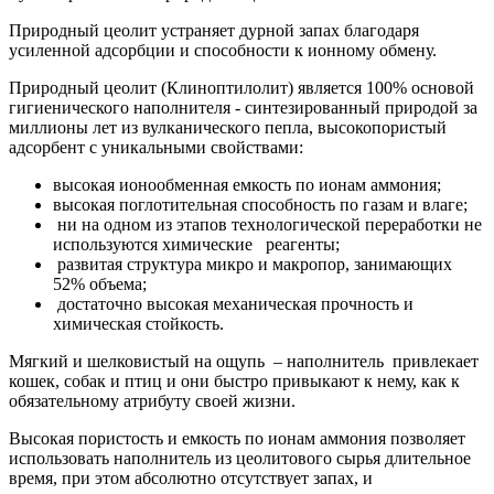
Природный цеолит устраняет дурной запах благодаря
усиленной адсорбции и способности к ионному обмену.
Природный цеолит (Клиноптилолит) является 100% основой
гигиенического наполнителя - синтезированный природой за
миллионы лет из вулканического пепла, высокопористый
адсорбент с уникальными свойствами:
высокая ионообменная емкость по ионам аммония;
высокая поглотительная способность по газам и влаге;
ни на одном из этапов технологической переработки не
используются химические реагенты;
развитая структура микро и макропор, занимающих
52% объема;
достаточно высокая механическая прочность и
химическая стойкость.
Мягкий и шелковистый на ощупь – наполнитель привлекает
кошек, собак и птиц и они быстро привыкают к нему, как к
обязательному атрибуту своей жизни.
Высокая пористость и емкость по ионам аммония позволяет
использовать наполнитель из цеолитового сырья длительное
время, при этом абсолютно отсутствует запах, и