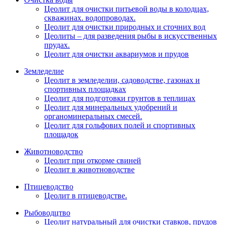
Цеолит для очистки питьевой воды в колодцах,
скважинах. водопроводах.
Цеолит для очистки природных и сточних вод
Цеолиты – для разведения рыбы в искусственных
прудах.
Цеолит для очистки аквариумов и прудов
Земледелие
Цеолит в земледелии, садоводстве, газонах и
спортивных площадках
Цеолит для подготовки грунтов в теплицах
Цеолит для минеральных удобрений и
органоминеральных смесей.
Цеолит для гольфових полей и спортивных
площадок
Животноводство
Цеолит при откорме свиней
Цеолит в животноводстве
Птицеводство
Цеолит в птицеводстве.
Рыбоводцтво
Цеолит натуральный для очистки ставков, прудов