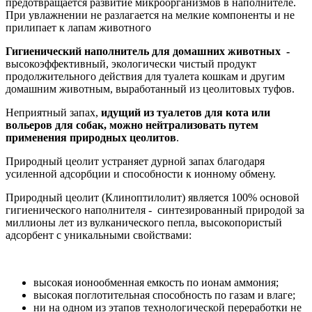
предотвращается развитие микроорганизмов в наполнителе.
При увлажнении не разлагается на мелкие компоненты и не
прилипает к лапам животного
Гигиенический наполнитель для домашних животных -
высокоэффективный, экологически чистый продукт
продолжительного действия для туалета кошкам и другим
домашним животным, выработанный из цеолитовых туфов.
Неприятный запах,
идущий из туалетов для кота или
вольеров для собак, можно нейтрализовать путем
применения природных цеолитов
.
Природный цеолит устраняет дурной запах благодаря
усиленной адсорбции и способности к ионному обмену.
Природный цеолит (Клиноптилолит) является 100% основой
гигиенического наполнителя - синтезированный природой за
миллионы лет из вулканического пепла, высокопористый
адсорбент с уникальными свойствами:
высокая ионообменная емкость по ионам аммония;
высокая поглотительная способность по газам и влаге;
ни на одном из этапов технологической переработки не