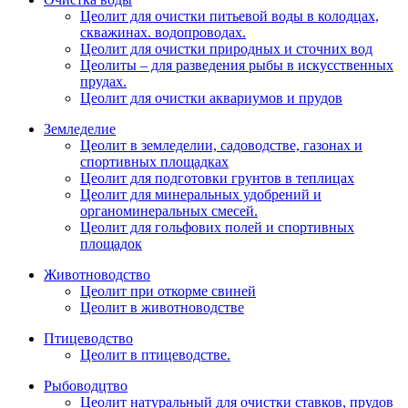
Цеолит для очистки питьевой воды в колодцах,
скважинах. водопроводах.
Цеолит для очистки природных и сточних вод
Цеолиты – для разведения рыбы в искусственных
прудах.
Цеолит для очистки аквариумов и прудов
Земледелие
Цеолит в земледелии, садоводстве, газонах и
спортивных площадках
Цеолит для подготовки грунтов в теплицах
Цеолит для минеральных удобрений и
органоминеральных смесей.
Цеолит для гольфових полей и спортивных
площадок
Животноводство
Цеолит при откорме свиней
Цеолит в животноводстве
Птицеводство
Цеолит в птицеводстве.
Рыбоводцтво
Цеолит натуральный для очистки ставков, прудов