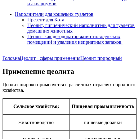
и аквариумов
Наполнители для кошачьих туалетов
Презент для Кота
Цеолит, гигиенический наполнитель для туалетов
домашних животных
Цеолит как дезодоратор животноводческих
помещений и удаления неприятных запахов.
Головна
Цеолит - сферы применения
Цеолит природный
Применение цеолита
Цеолит широко применяется в различных отраслях народного
хозяйства.
Сельское хозяйство;
Пищевая промышленность
животноводство
пищевые добавки
птицеводство
консервирование