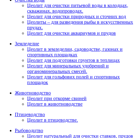
Цеолит для очистки питьевой воды в колодцах,
скважинах. водопроводах.
Цеолит для очистки природных и сточних вод
Цеолиты – для разведения рыбы в искусственных
прудах.
Цеолит для очистки аквариумов и прудов
Земледелие
Цеолит в земледелии, садоводстве, газонах и
спортивных площадках
Цеолит для подготовки грунтов в теплицах
Цеолит для минеральных удобрений и
органоминеральных смесей.
Цеолит для гольфових полей и спортивных
площадок
Животноводство
Цеолит при откорме свиней
Цеолит в животноводстве
Птицеводство
Цеолит в птицеводстве.
Рыбоводцтво
Цеолит натуральный для очистки ставков, прудов