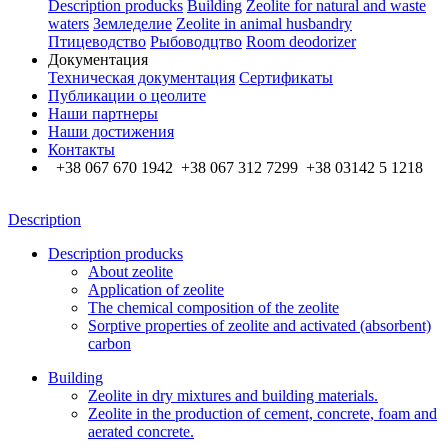
Description producks
Building
Zeolite for natural and waste
waters
Земледелие
Zeolite in animal husbandry
Птицеводство
Рыбоводцтво
Room deodorizer
Документация
Техническая документация
Сертификаты
Публикации о цеолите
Наши партнеры
Наши достижения
Контакты
+38 067 670 1942 +38 067 312 7299 +38 03142 5 1218
Description
Description producks
About zeolite
Application of zeolite
The chemical composition of the zeolite
Sorptive properties of zeolite and activated (absorbent)
carbon
Building
Zeolite in dry mixtures and building materials.
Zeolite in the production of cement, concrete, foam and
aerated concrete.