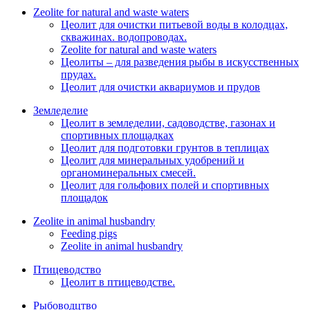
Zeolite for natural and waste waters
Цеолит для очистки питьевой воды в колодцах,
скважинах. водопроводах.
Zeolite for natural and waste waters
Цеолиты – для разведения рыбы в искусственных
прудах.
Цеолит для очистки аквариумов и прудов
Земледелие
Цеолит в земледелии, садоводстве, газонах и
спортивных площадках
Цеолит для подготовки грунтов в теплицах
Цеолит для минеральных удобрений и
органоминеральных смесей.
Цеолит для гольфових полей и спортивных
площадок
Zeolite in animal husbandry
Feeding pigs
Zeolite in animal husbandry
Птицеводство
Цеолит в птицеводстве.
Рыбоводцтво