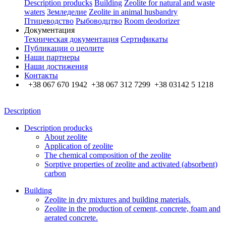
Description producks
Building
Zeolite for natural and waste
waters
Земледелие
Zeolite in animal husbandry
Птицеводство
Рыбоводцтво
Room deodorizer
Документация
Техническая документация
Сертификаты
Публикации о цеолите
Наши партнеры
Наши достижения
Контакты
+38 067 670 1942 +38 067 312 7299 +38 03142 5 1218
Description
Description producks
About zeolite
Application of zeolite
The chemical composition of the zeolite
Sorptive properties of zeolite and activated (absorbent)
carbon
Building
Zeolite in dry mixtures and building materials.
Zeolite in the production of cement, concrete, foam and
aerated concrete.