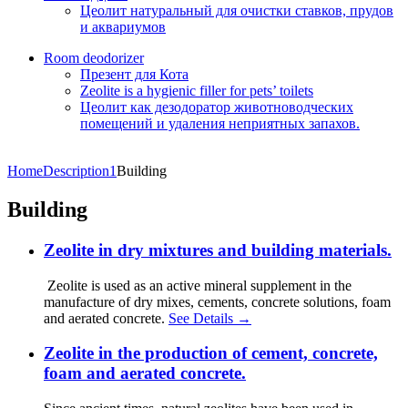
Цеолит натуральный для очистки ставков, прудов
и аквариумов
Room deodorizer
Презент для Кота
Zeolite is a hygienic filler for pets’ toilets
Цеолит как дезодоратор животноводческих
помещений и удаления неприятных запахов.
Home
Description1
Building
Building
Zeolite in dry mixtures and building materials.
Zeolite is used as an active mineral supplement in the
manufacture of dry mixes, cements, concrete solutions, foam
and aerated concrete.
See Details →
Zeolite in the production of cement, concrete,
foam and aerated concrete.