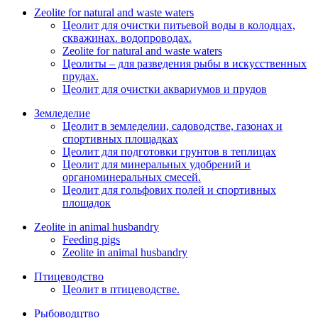
Zeolite for natural and waste waters
Цеолит для очистки питьевой воды в колодцах,
скважинах. водопроводах.
Zeolite for natural and waste waters
Цеолиты – для разведения рыбы в искусственных
прудах.
Цеолит для очистки аквариумов и прудов
Земледелие
Цеолит в земледелии, садоводстве, газонах и
спортивных площадках
Цеолит для подготовки грунтов в теплицах
Цеолит для минеральных удобрений и
органоминеральных смесей.
Цеолит для гольфових полей и спортивных
площадок
Zeolite in animal husbandry
Feeding pigs
Zeolite in animal husbandry
Птицеводство
Цеолит в птицеводстве.
Рыбоводцтво